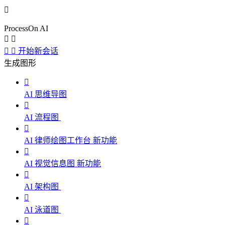

ProcessOn AI




开始新会话
生成图形

AI 思维导图

AI 流程图

AI 律师绘图工作台
新功能

AI 视觉信息图
新功能

AI 架构图

AI 泳道图
