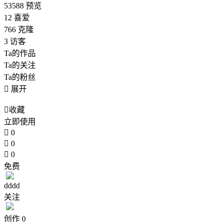
53588
预览
12
喜爱
766
克隆
3
访客
Ta的作品
Ta的关注
Ta的粉丝

展开

收藏
立即使用

0

0

0
免费
dddd
关注
创作
0