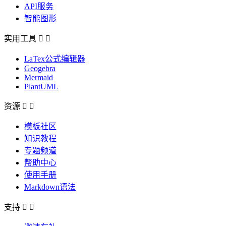
API服务
智能图形
实用工具


LaTex公式编辑器
Geogebra
Mermaid
PlantUML
资源


模板社区
知识教程
专题频道
帮助中心
使用手册
Markdown语法
支持

