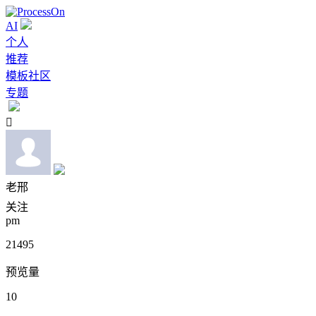
AI
个人
推荐
模板社区
专题

老邢
关注
pm
21495
预览量
10