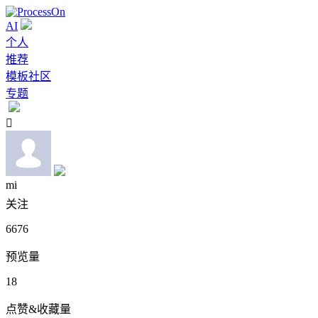
AI
个人
推荐
模板社区
专题

mi
关注
6676
预览量
18
点赞&收藏量