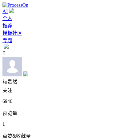
AI
个人
推荐
模板社区
专题

赫贵然
关注
6946
预览量
1
点赞&收藏量