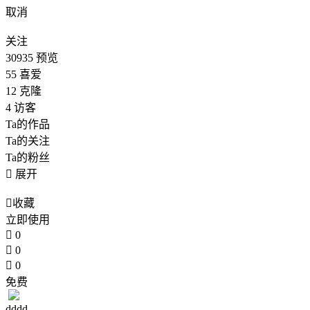
取消
关注
30935
预览
55
喜爱
12
克隆
4
访客
Ta的作品
Ta的关注
Ta的粉丝

展开

收藏
立即使用

0

0

0
免费
dddd