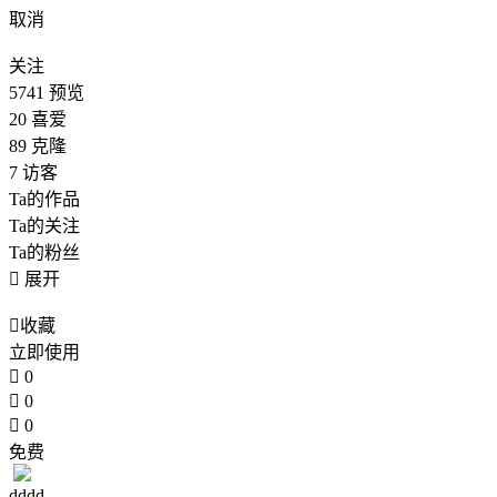
取消
关注
5741
预览
20
喜爱
89
克隆
7
访客
Ta的作品
Ta的关注
Ta的粉丝

展开

收藏
立即使用

0

0

0
免费
dddd