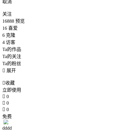
取消
关注
16888
预览
16
喜爱
6
克隆
4
访客
Ta的作品
Ta的关注
Ta的粉丝

展开

收藏
立即使用

0

0

0
免费
dddd