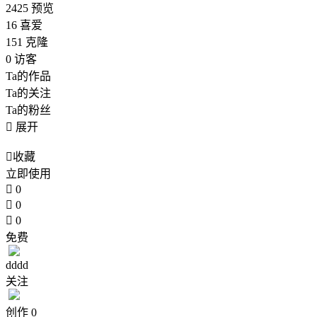
2425
预览
16
喜爱
151
克隆
0
访客
Ta的作品
Ta的关注
Ta的粉丝

展开

收藏
立即使用

0

0

0
免费
dddd
关注
创作
0