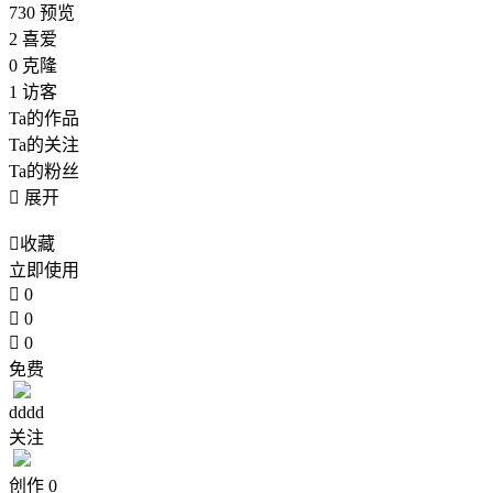
730
预览
2
喜爱
0
克隆
1
访客
Ta的作品
Ta的关注
Ta的粉丝

展开

收藏
立即使用

0

0

0
免费
dddd
关注
创作
0