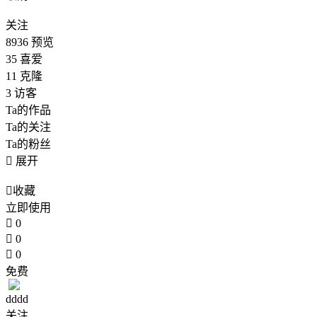
关注
8936
预览
35
喜爱
11
克隆
3
访客
Ta的作品
Ta的关注
Ta的粉丝

展开

收藏
立即使用

0

0

0
免费
dddd
关注