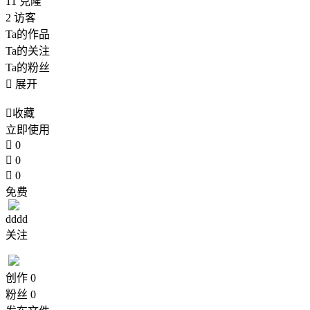
11
克隆
2
访客
Ta的作品
Ta的关注
Ta的粉丝

展开

收藏
立即使用

0

0

0
免费
dddd
关注
创作
0
粉丝
0