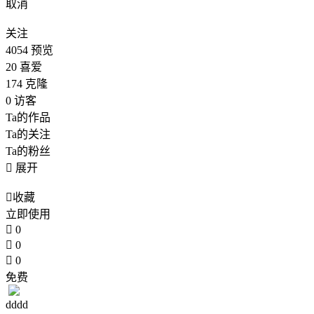
取消
关注
4054
预览
20
喜爱
174
克隆
0
访客
Ta的作品
Ta的关注
Ta的粉丝

展开

收藏
立即使用

0

0

0
免费
dddd