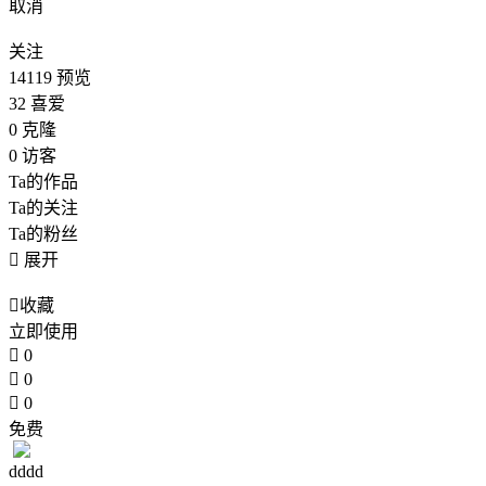
取消
关注
14119
预览
32
喜爱
0
克隆
0
访客
Ta的作品
Ta的关注
Ta的粉丝

展开

收藏
立即使用

0

0

0
免费
dddd