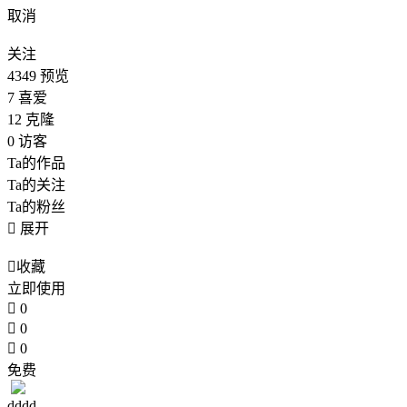
取消
关注
4349
预览
7
喜爱
12
克隆
0
访客
Ta的作品
Ta的关注
Ta的粉丝

展开

收藏
立即使用

0

0

0
免费
dddd