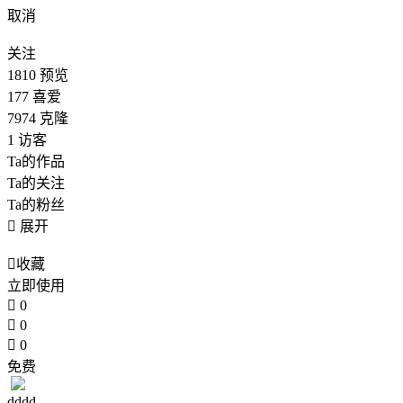
取消
关注
1810
预览
177
喜爱
7974
克隆
1
访客
Ta的作品
Ta的关注
Ta的粉丝

展开

收藏
立即使用

0

0

0
免费
dddd