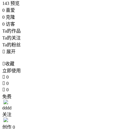
143
预览
0
喜爱
0
克隆
0
访客
Ta的作品
Ta的关注
Ta的粉丝

展开

收藏
立即使用

0

0

0
免费
dddd
关注
创作
0