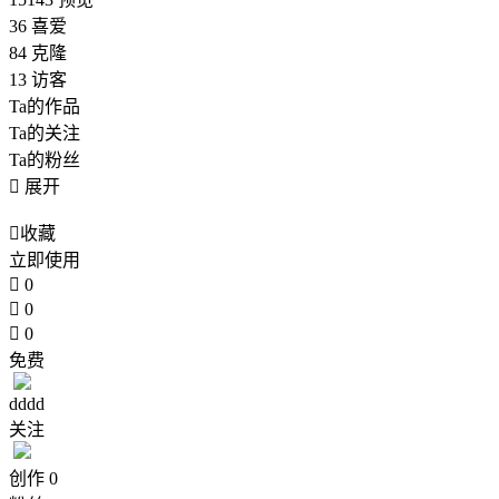
36
喜爱
84
克隆
13
访客
Ta的作品
Ta的关注
Ta的粉丝

展开

收藏
立即使用

0

0

0
免费
dddd
关注
创作
0