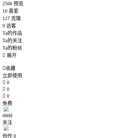
2566
预览
10
喜爱
127
克隆
0
访客
Ta的作品
Ta的关注
Ta的粉丝

展开

收藏
立即使用

0

0

0
免费
dddd
关注
创作
0