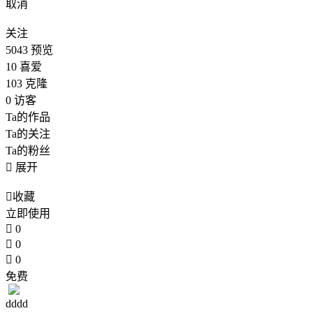
取消
关注
5043
预览
10
喜爱
103
克隆
0
访客
Ta的作品
Ta的关注
Ta的粉丝

展开

收藏
立即使用

0

0

0
免费
dddd