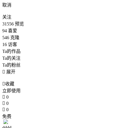
取消
关注
31556
预览
94
喜爱
546
克隆
16
访客
Ta的作品
Ta的关注
Ta的粉丝

展开

收藏
立即使用

0

0

0
免费
dddd