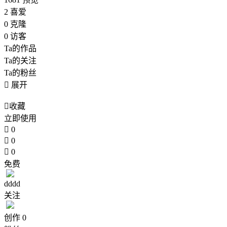
2
喜爱
0
克隆
0
访客
Ta的作品
Ta的关注
Ta的粉丝

展开

收藏
立即使用

0

0

0
免费
dddd
关注
创作
0