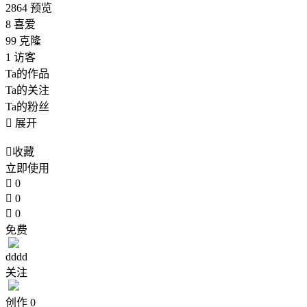
2864
预览
8
喜爱
99
克隆
1
访客
Ta的作品
Ta的关注
Ta的粉丝

展开

收藏
立即使用

0

0

0
免费
dddd
关注
创作
0