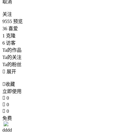
取消
关注
9555
预览
36
喜爱
1
克隆
6
访客
Ta的作品
Ta的关注
Ta的粉丝

展开

收藏
立即使用

0

0

0
免费
dddd