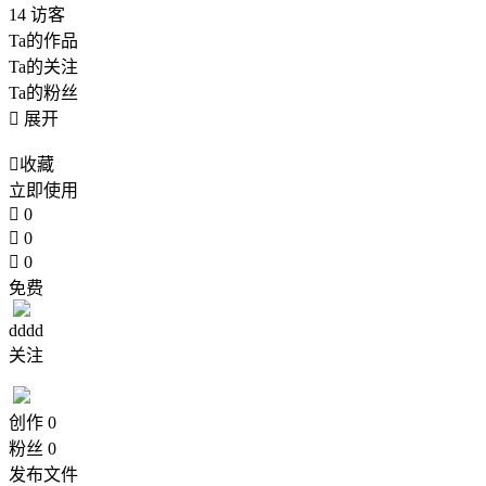
14
访客
Ta的作品
Ta的关注
Ta的粉丝

展开

收藏
立即使用

0

0

0
免费
dddd
关注
创作
0
粉丝
0
发布文件