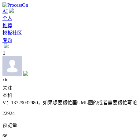
AI
个人
推荐
模板社区
专题

xin
关注
本科
V：13729032980，如果想要帮忙画UML图的或者需要帮
22924
预览量
66