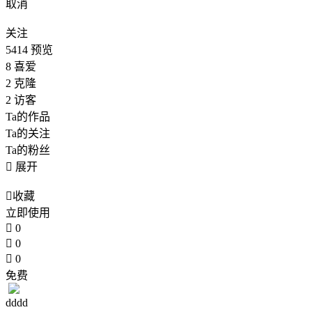
取消
关注
5414
预览
8
喜爱
2
克隆
2
访客
Ta的作品
Ta的关注
Ta的粉丝

展开

收藏
立即使用

0

0

0
免费
dddd