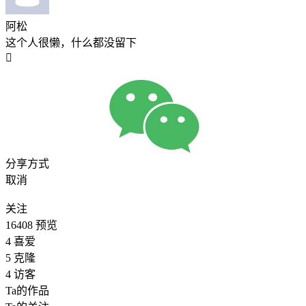
阿松
这个人很懒，什么都没留下

分享方式
取消
关注
16408
预览
4
喜爱
5
克隆
4
访客
Ta的作品