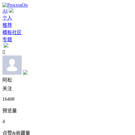
AI
个人
推荐
模板社区
专题

阿松
关注
16408
预览量
4
点赞&收藏量