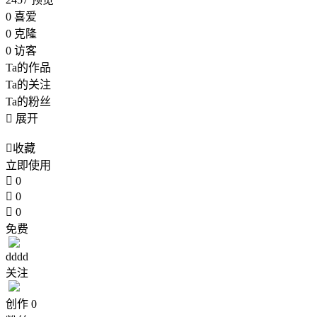
0
喜爱
0
克隆
0
访客
Ta的作品
Ta的关注
Ta的粉丝

展开

收藏
立即使用

0

0

0
免费
dddd
关注
创作
0