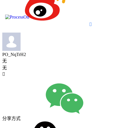

PO_NqTrH2
无
无

分享方式