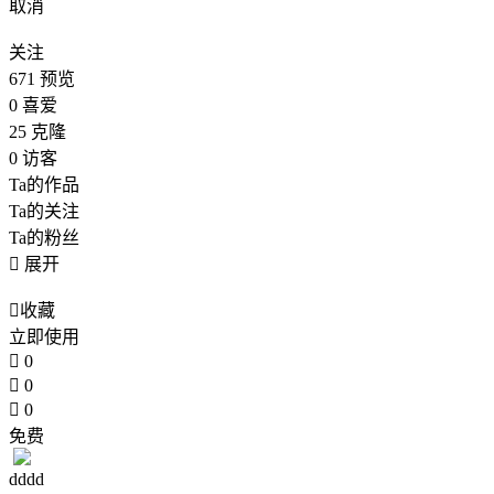
取消
关注
671
预览
0
喜爱
25
克隆
0
访客
Ta的作品
Ta的关注
Ta的粉丝

展开

收藏
立即使用

0

0

0
免费
dddd