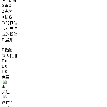
0
喜爱
2
克隆
0
访客
Ta的作品
Ta的关注
Ta的粉丝

展开

收藏
立即使用

0

0

0
免费
dddd
关注
创作
0