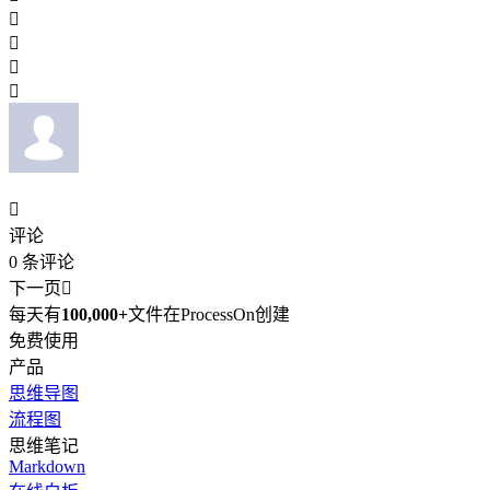





评论
0
条评论
下一页

每天有
100,000+
文件在ProcessOn创建
免费使用
产品
思维导图
流程图
思维笔记
Markdown