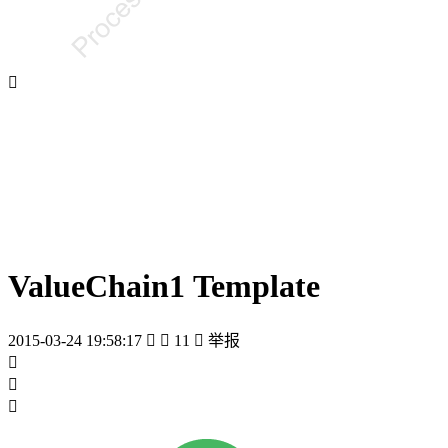

ValueChain1 Template
2015-03-24 19:58:17


11

举报


