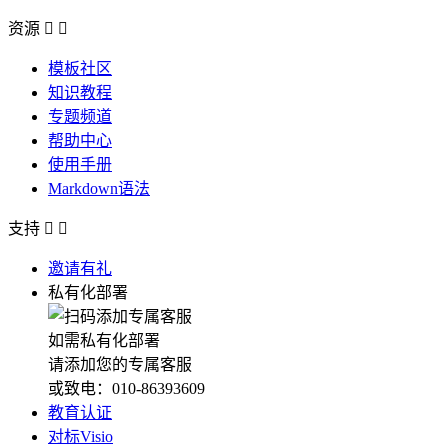
资源


模板社区
知识教程
专题频道
帮助中心
使用手册
Markdown语法
支持


邀请有礼
私有化部署
如需私有化部署
请添加您的专属客服
或致电：010-86393609
教育认证
对标Visio