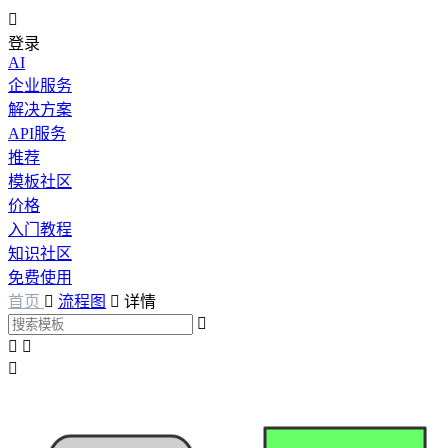

登录
AI
企业服务
解决方案
API服务
推荐
模板社区
价格
入门教程
知识社区
免费使用
首页

流程图

详情



