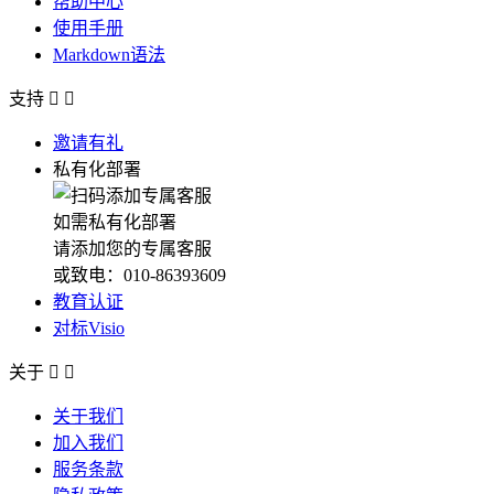
帮助中心
使用手册
Markdown语法
支持


邀请有礼
私有化部署
如需私有化部署
请添加您的专属客服
或致电：010-86393609
教育认证
对标Visio
关于


关于我们
加入我们
服务条款