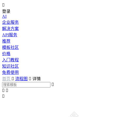

登录
AI
企业服务
解决方案
API服务
推荐
模板社区
价格
入门教程
知识社区
免费使用
首页

流程图

详情



