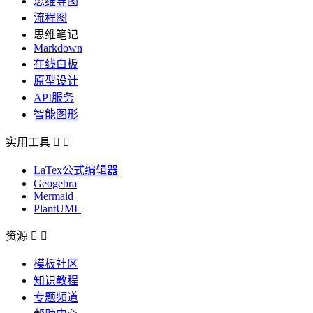
思维导图
流程图
思维笔记
Markdown
在线白板
原型设计
API服务
智能图形
实用工具


LaTex公式编辑器
Geogebra
Mermaid
PlantUML
资源


模板社区
知识教程
专题频道