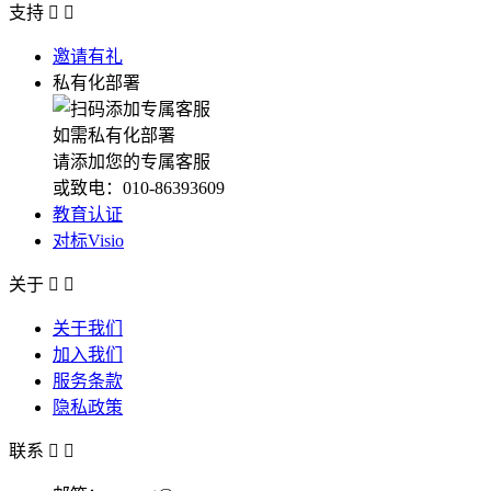
支持


邀请有礼
私有化部署
如需私有化部署
请添加您的专属客服
或致电：010-86393609
教育认证
对标Visio
关于


关于我们
加入我们
服务条款
隐私政策
联系

