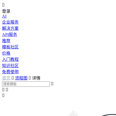

登录
AI
企业服务
解决方案
API服务
推荐
模板社区
价格
入门教程
知识社区
免费使用
首页

流程图

详情



