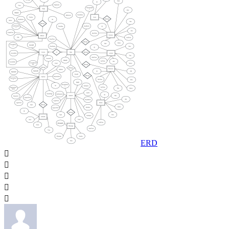
ERD




