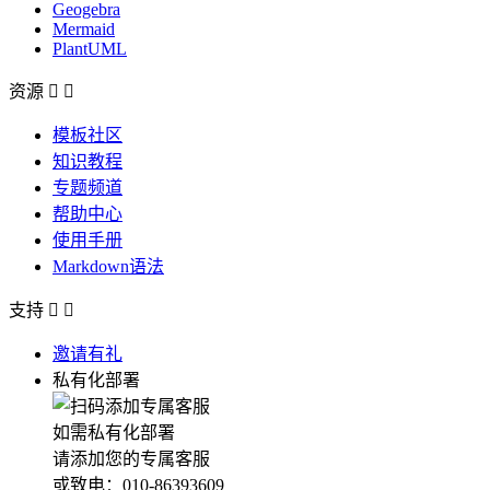
Geogebra
Mermaid
PlantUML
资源


模板社区
知识教程
专题频道
帮助中心
使用手册
Markdown语法
支持


邀请有礼
私有化部署
如需私有化部署
请添加您的专属客服
或致电：010-86393609