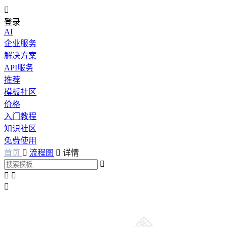

登录
AI
企业服务
解决方案
API服务
推荐
模板社区
价格
入门教程
知识社区
免费使用
首页

流程图

详情



