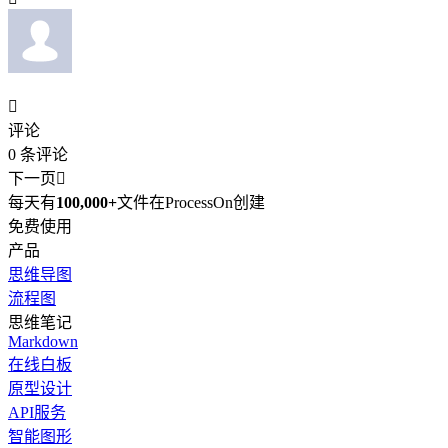

评论
0
条评论
下一页

每天有
100,000+
文件在ProcessOn创建
免费使用
产品
思维导图
流程图
思维笔记
Markdown
在线白板
原型设计
API服务
智能图形