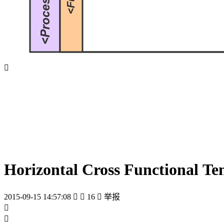

Horizontal Cross Functional Te
2015-09-15 14:57:08


16

举报

