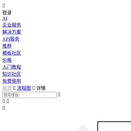

登录
AI
企业服务
解决方案
API服务
推荐
模板社区
价格
入门教程
知识社区
免费使用
首页

流程图

详情



