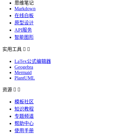
思维笔记
Markdown
在线白板
原型设计
API服务
智能图形
实用工具


LaTex公式编辑器
Geogebra
Mermaid
PlantUML
资源


模板社区
知识教程
专题频道
帮助中心
使用手册