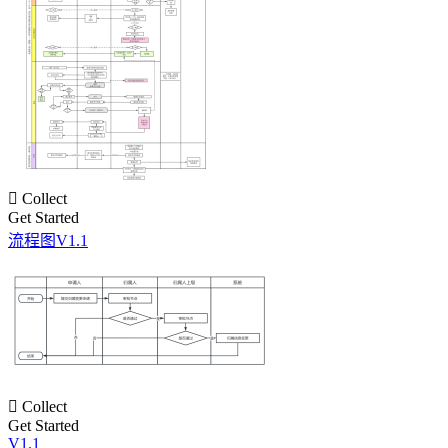

Collect
Get Started
流程图V1.1

Collect
Get Started
V1.1