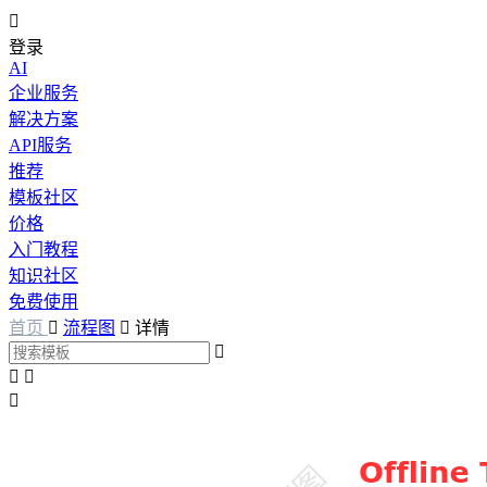

登录
AI
企业服务
解决方案
API服务
推荐
模板社区
价格
入门教程
知识社区
免费使用
首页

流程图

详情



