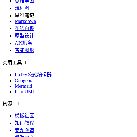
思维导图
流程图
思维笔记
Markdown
在线白板
原型设计
API服务
智能图形
实用工具


LaTex公式编辑器
Geogebra
Mermaid
PlantUML
资源


模板社区
知识教程
专题频道