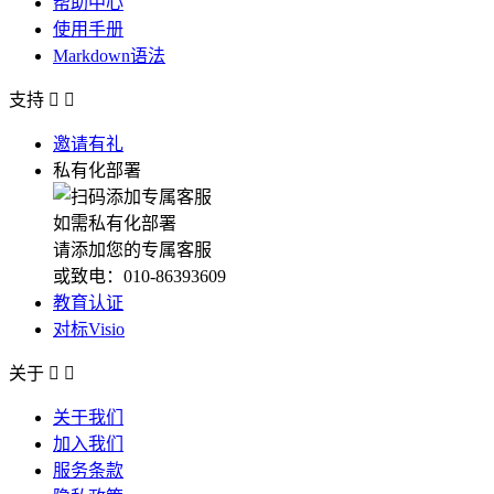
帮助中心
使用手册
Markdown语法
支持


邀请有礼
私有化部署
如需私有化部署
请添加您的专属客服
或致电：010-86393609
教育认证
对标Visio
关于


关于我们
加入我们
服务条款