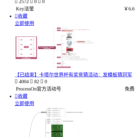

2572

0

0
Key洁莹
￥6.6

收藏
立即使用
【已结束】卡塔尔世界杯有奖竞猜活动：发模板猜冠军

4004

82

0
ProcessOn官方活动号
免费

收藏
立即使用