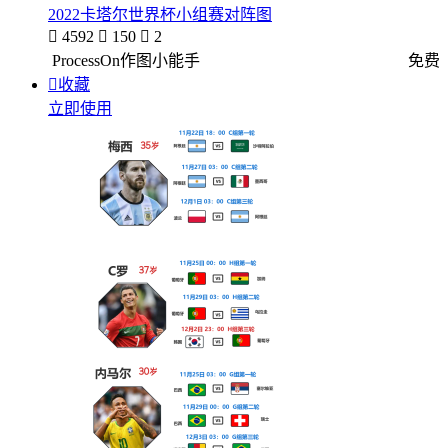
2022卡塔尔世界杯小组赛对阵图

4592

150

2
ProcessOn作图小能手
免费

收藏
立即使用