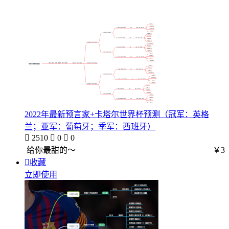
2022年最新预言家+卡塔尔世界杯预测（冠军：英格
兰；亚军：葡萄牙；季军：西班牙）

2510

0

0
给你最甜的～
￥3

收藏
立即使用