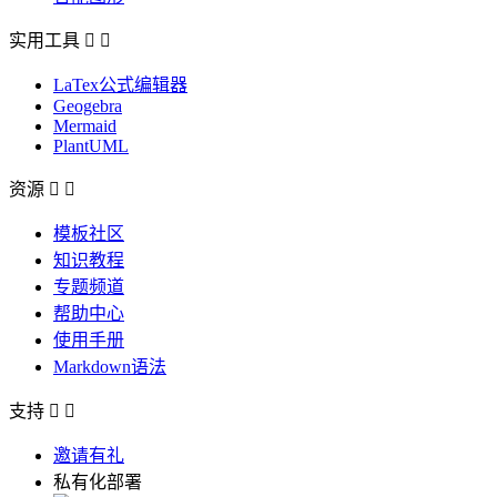
实用工具


LaTex公式编辑器
Geogebra
Mermaid
PlantUML
资源


模板社区
知识教程
专题频道
帮助中心
使用手册
Markdown语法
支持


邀请有礼
私有化部署