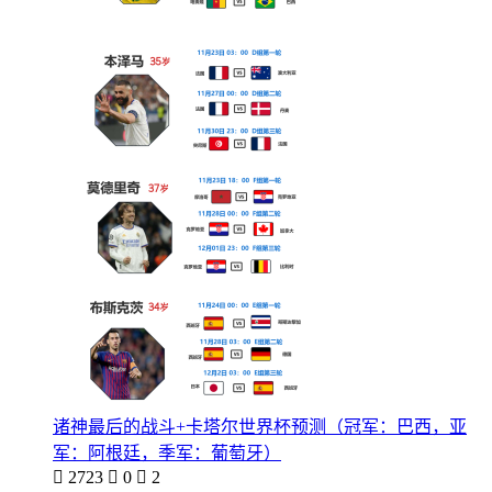
诸神最后的战斗+卡塔尔世界杯预测（冠军：巴西，亚
军：阿根廷，季军：葡萄牙）

2723

0

2