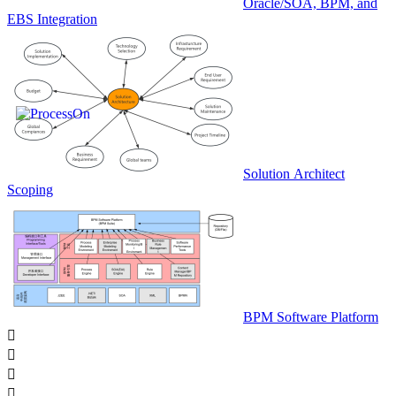
Oracle/SOA, BPM, and
EBS Integration
Solution Architect
Scoping
BPM Software Platform



