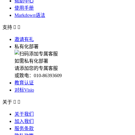
帮助中心
使用手册
Markdown语法
支持


邀请有礼
私有化部署
如需私有化部署
请添加您的专属客服
或致电：010-86393609
教育认证
对标Visio
关于


关于我们
加入我们
服务条款