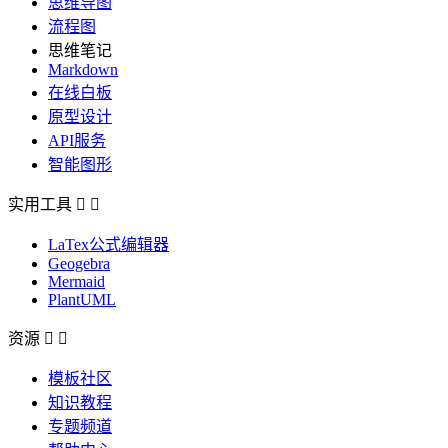
思维导图
流程图
思维笔记
Markdown
在线白板
原型设计
API服务
智能图形
实用工具


LaTex公式编辑器
Geogebra
Mermaid
PlantUML
资源


模板社区
知识教程
专题频道