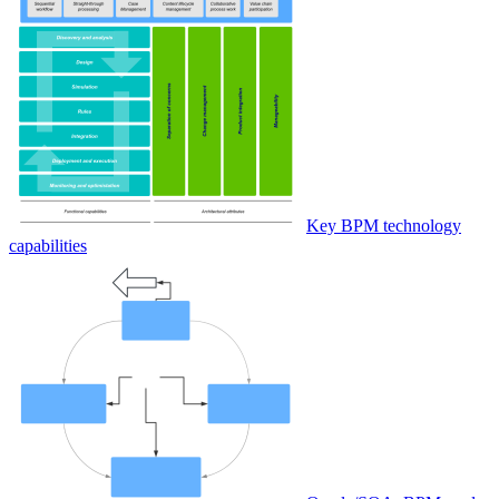
Key BPM technology
capabilities