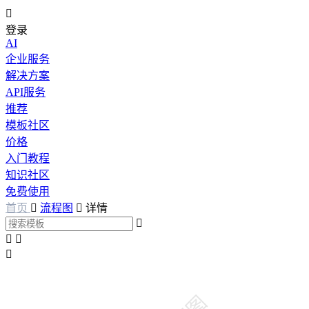

登录
AI
企业服务
解决方案
API服务
推荐
模板社区
价格
入门教程
知识社区
免费使用
首页

流程图

详情



