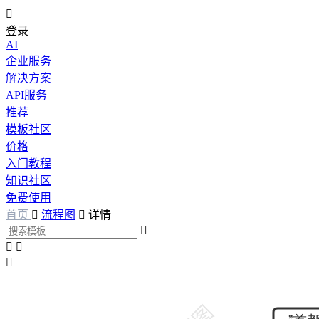

登录
AI
企业服务
解决方案
API服务
推荐
模板社区
价格
入门教程
知识社区
免费使用
首页

流程图

详情



