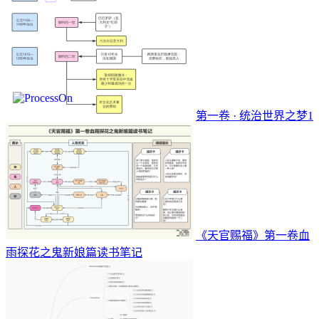
第一卷 · 统治世界之梦1
《天官赐福》第一卷血
雨探花之鬼新娘篇读书笔记