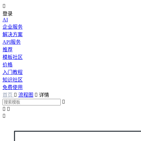

登录
AI
企业服务
解决方案
API服务
推荐
模板社区
价格
入门教程
知识社区
免费使用
首页

流程图

详情



