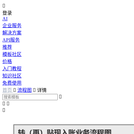

登录
AI
企业服务
解决方案
API服务
推荐
模板社区
价格
入门教程
知识社区
免费使用
首页

流程图

详情



