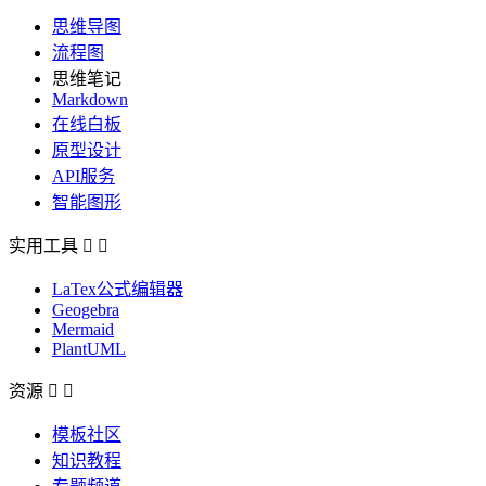
思维导图
流程图
思维笔记
Markdown
在线白板
原型设计
API服务
智能图形
实用工具


LaTex公式编辑器
Geogebra
Mermaid
PlantUML
资源


模板社区
知识教程