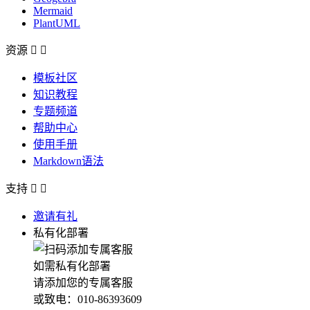
Mermaid
PlantUML
资源


模板社区
知识教程
专题频道
帮助中心
使用手册
Markdown语法
支持


邀请有礼
私有化部署
如需私有化部署
请添加您的专属客服
或致电：010-86393609