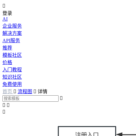

登录
AI
企业服务
解决方案
API服务
推荐
模板社区
价格
入门教程
知识社区
免费使用
首页

流程图

详情



