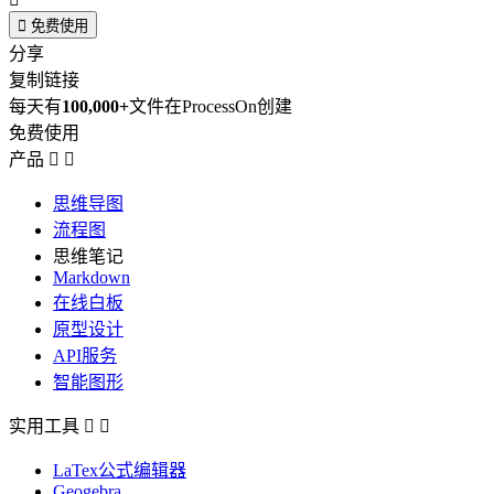

免费使用
分享
复制链接
每天有
100,000+
文件在ProcessOn创建
免费使用
产品


思维导图
流程图
思维笔记
Markdown
在线白板
原型设计
API服务
智能图形
实用工具


LaTex公式编辑器
Geogebra