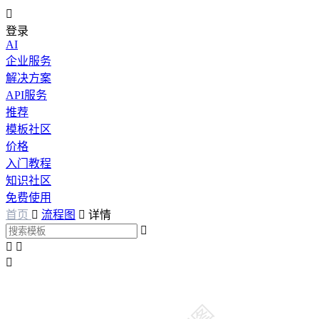

登录
AI
企业服务
解决方案
API服务
推荐
模板社区
价格
入门教程
知识社区
免费使用
首页

流程图

详情



