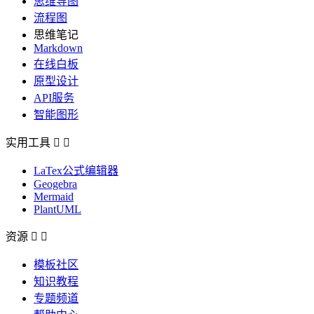
思维导图
流程图
思维笔记
Markdown
在线白板
原型设计
API服务
智能图形
实用工具


LaTex公式编辑器
Geogebra
Mermaid
PlantUML
资源


模板社区
知识教程
专题频道