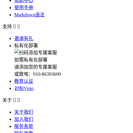
帮助中心
使用手册
Markdown语法
支持


邀请有礼
私有化部署
如需私有化部署
请添加您的专属客服
或致电：010-86393609
教育认证
对标Visio
关于


关于我们
加入我们
服务条款