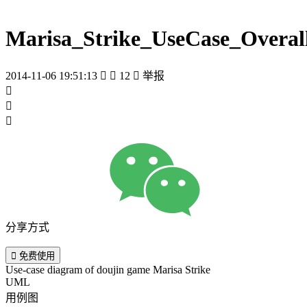
Marisa_Strike_UseCase_Overal
2014-11-06 19:51:13


12

举报



分享方式

免费使用
Use-case diagram of doujin game Marisa Strike
UML
用例图