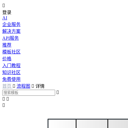

登录
AI
企业服务
解决方案
API服务
推荐
模板社区
价格
入门教程
知识社区
免费使用
首页

流程图

详情



