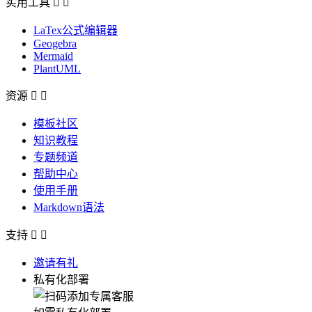
实用工具


LaTex公式编辑器
Geogebra
Mermaid
PlantUML
资源


模板社区
知识教程
专题频道
帮助中心
使用手册
Markdown语法
支持


邀请有礼
私有化部署